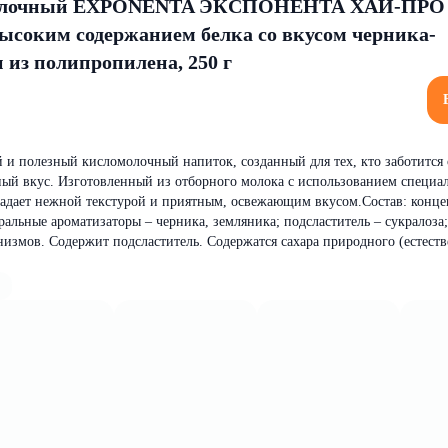
молочный EXPONENTA ЭКСПОНЕНТА ХАЙ-ПРО
ысоким содержанием белка со вкусом черника-
 из полипропилена, 250 г
и полезный кисломолочный напиток, созданный для тех, кто заботится 
ный вкус. Изготовленный из отборного молока с использованием специа
дает нежной текстурой и приятным, освежающим вкусом.Состав: конце
альные ароматизаторы – черника, земляника; подсластитель – сукралоза;
змов. Содержит подсластитель. Содержатся сахара природного (естеств