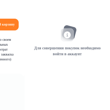
В корзину
о своем
льных
Для совершения покупок необходимо
нтрат
войти в аккаунт
 закваска
енного)