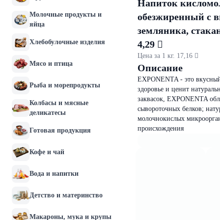
Напиток кисло
Молочные продукты и
обезжиренный с в
яйца
земляника, стакан
Хлебобулочные изделия
4,29 
Цена за 1 кг. 17,16 
Мясо и птица
Описание
EXPONENTA - это вкусный 
Рыба и морепродукты
здоровье и ценит натураль
заквасок, EXPONENTA обла
Колбасы и мясные
сывороточных белков; натур
деликатесы
молочнокислых микрооргани
происхождения
Готовая продукция
Кофе и чай
Вода и напитки
Детство и материнство
Макароны, мука и крупы