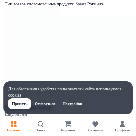
Тип товара кисломолочные продукты бренд Рогачевъ
Для обеспечения удобства пользователей сайта используются
cookies
Принять
Отказаться
Настройки
Характеристики
Ширина, мм
50
Высота, мм
Каталог
Поиск
Корзина
Любимое
Профиль