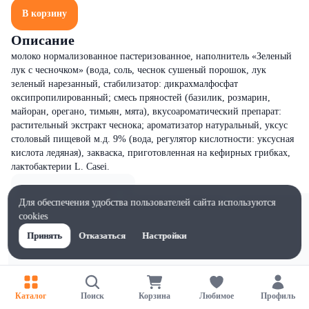
В корзину
Описание
молоко нормализованное пастеризованное, наполнитель «Зеленый
лук с чесночком» (вода, соль, чеснок сушеный порошок, лук
зеленый нарезанный, стабилизатор: дикрахмалфосфат
оксипропилированный; смесь пряностей (базилик, розмарин,
майоран, орегано, тимьян, мята), вкусоароматический препарат:
растительный экстракт чеснока; ароматизатор натуральный, уксус
столовый пищевой м.д. 9% (вода, регулятор кислотности: уксусная
кислота ледяная), закваска, приготовленная на кефирных грибках,
лактобактерии L. Сasei.
Для обеспечения удобства пользователей сайта используются
cookies
Принять
Отказаться
Настройки
Каталог
Поиск
Корзина
Любимое
Профиль