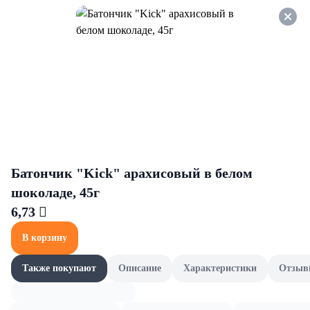
Оформляйте заказ НА
САМОВЫВОЗ и получайте
СКИДКУ 7%
MerrySun
Все товары категории
Подгузники
Подгузники
Батончик "Kick" арахисовый в белом
шоколаде, 45г
6,73 
В корзину
Также покупают
Описание
Характеристики
Отзыв