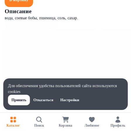
Описание
вода, соевые бобы, пшеница, соль, сахар.
Для обеспечения удобства пользователей сайта используются
cookies
Принять
Отказаться
Настройки
Характеристики
Жиры на 100г, г
Каталог
Поиск
Корзина
Любимое
Профиль
0