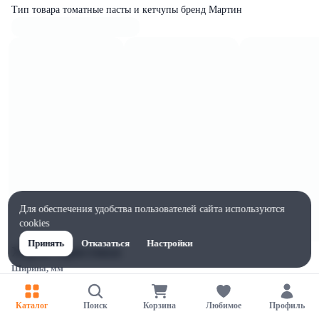
Тип товара томатные пасты и кетчупы бренд Мартин
Для обеспечения удобства пользователей сайта используются
cookies
Принять
Отказаться
Настройки
Характеристики
Ширина, мм
85
Высота, мм
Каталог
Поиск
Корзина
Любимое
Профиль