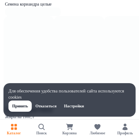
Семена кориандра целые
Для обеспечения удобства пользователей сайта используются
cookies
Принять
Отказаться
Настройки
Характеристики
Жиры на 100г, г
18
Ширина, мм
Каталог
Поиск
Корзина
Любимое
Профиль