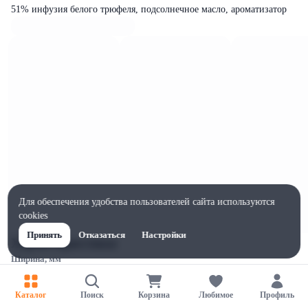
51% инфузия белого трюфеля, подсолнечное масло, ароматизатор
Для обеспечения удобства пользователей сайта используются
cookies
Принять
Отказаться
Настройки
Характеристики
Ширина, мм
40
Высота, мм
Каталог
Поиск
Корзина
Любимое
Профиль