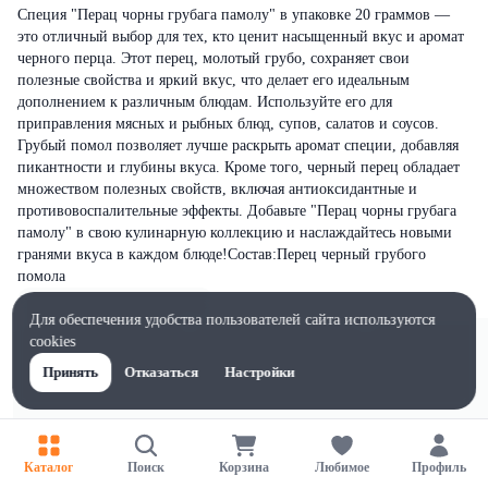
Специя "Перац чорны грубага памолу" в упаковке 20 граммов —
это отличный выбор для тех, кто ценит насыщенный вкус и аромат
черного перца. Этот перец, молотый грубо, сохраняет свои
полезные свойства и яркий вкус, что делает его идеальным
дополнением к различным блюдам. Используйте его для
приправления мясных и рыбных блюд, супов, салатов и соусов.
Грубый помол позволяет лучше раскрыть аромат специи, добавляя
пикантности и глубины вкуса. Кроме того, черный перец обладает
множеством полезных свойств, включая антиоксидантные и
противовоспалительные эффекты. Добавьте "Перац чорны грубага
памолу" в свою кулинарную коллекцию и наслаждайтесь новыми
гранями вкуса в каждом блюде!Состав:Перец черный грубого
помола
Для обеспечения удобства пользователей сайта используются
cookies
Принять
Отказаться
Настройки
Каталог
Поиск
Корзина
Любимое
Профиль