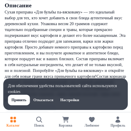
Описание
Сухая приправа «Для бульбы па-вясковаму» — это идеальный
выбор для тех, кто хочет добавить в свои блюда аутентичный вкус
деревенской кухни. Упаковка весом 20 граммов содержит
тщательно подобранные специи и травы, которые прекрасно
подчеркивают вкус картофеля и делают его более насыщенным. Эта
приправа отлично подходит для запекания, варки или жарки
картофеля. Просто добавьте немного приправы к картофелю перед
приготовлением, и вы получите ароматное и аппетитное блюдо,
которое порадует вас и ваших близких. Состав приправы включает
в себя натуральные ингредиенты, что делает её не только вкусной,
но и полезной. Попробуйте «Для бульбы па-вясковаму» и откройте
для себя новые грани вкуса привычного картофеля!Состав:кориандр
молотый, чеснок гранулированный, лук сушеный дробленый,
Для обеспечения удобства пользователей сайта используются
куркума молотая, зелень укропа сушеная, зелень петрушки
cookies
порошок, базилик порошок, перец черный молотый, перец чили
молотый.
Принять
Отказаться
Настройки
Каталог
Поиск
Корзина
Любимое
Профиль