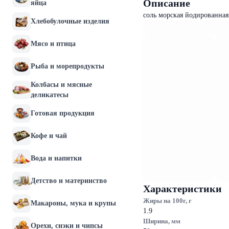
Описание
яйца
соль морская йодированная 
Хлебобулочные изделия
Мясо и птица
Рыба и морепродукты
Колбасы и мясные
деликатесы
Готовая продукция
Кофе и чай
Вода и напитки
Детство и материнство
Характеристики
Жиры на 100г, г
Макароны, мука и крупы
1.9
Ширина, мм
Орехи, снэки и чипсы