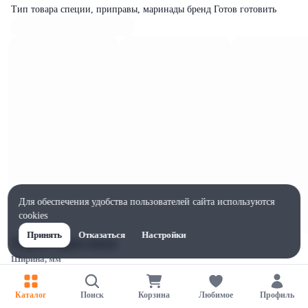
Тип товара специи, приправы, маринады бренд Готов готовить
Для обеспечения удобства пользователей сайта используются
cookies
Принять
Отказаться
Настройки
Характеристики
Ширина, мм
120
Высота, мм
Каталог
Поиск
Корзина
Любимое
Профиль