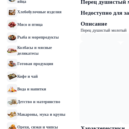
Перец душисты
яйца
Недоступно для з
Хлебобулочные изделия
Описание
Мясо и птица
Перец душистый молотый
Рыба и морепродукты
Колбасы и мясные
деликатесы
Готовая продукция
Кофе и чай
Вода и напитки
Детство и материнство
Макароны, мука и крупы
Орехи, снэки и чипсы
Характеристики