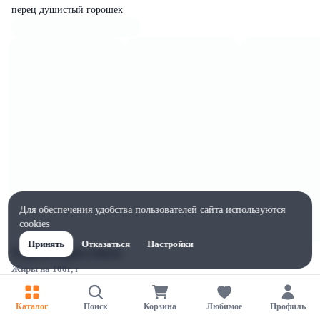
перец душистый горошек
Для обеспечения удобства пользователей сайта используются
cookies
Принять
Отказаться
Настройки
Характеристики
Жиры на 100г, г
8.5
Ширина, мм
Каталог
Поиск
Корзина
Любимое
Профиль