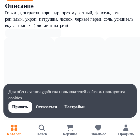
Описание
Горчица, эстрагон, кориандр, орех мускатный, фенхель, лук
репчатый, укроп, петрушка, чеснок, черный перец, соль, усилитель
вкуса и запаха (глютамат натрия).
Для обеспечения удобства пользователей сайта используются
cookies
Принять
Отказаться
Настройки
Характеристики
Каталог
Поиск
Корзина
Любимое
Профиль
Ширина, мм