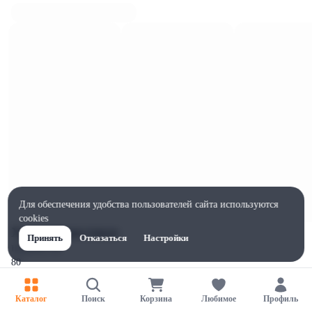
Для обеспечения удобства пользователей сайта используются
cookies
Характеристики
Принять
Отказаться
Настройки
Ширина, мм
80
Высота, мм
180
Каталог
Поиск
Корзина
Любимое
Профиль