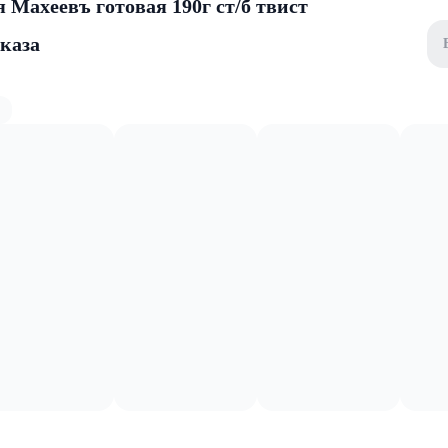
 Махеевъ готовая 190г ст/б твист
аказа