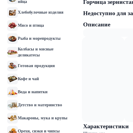
Горчица зернистая
яйца
Недоступно для з
Хлебобулочные изделия
Описание
Мясо и птица
Рыба и морепродукты
Колбасы и мясные
деликатесы
Готовая продукция
Кофе и чай
Вода и напитки
Детство и материнство
Макароны, мука и крупы
Характеристики
Орехи, снэки и чипсы