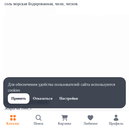
соль морская йодированная, чили, чеснок
Для обеспечения удобства пользователей сайта используются
cookies
Принять
Отказаться
Настройки
Характеристики
Жиры на 100г, г
1
Ширина, мм
Каталог
Поиск
Корзина
Любимое
Профиль