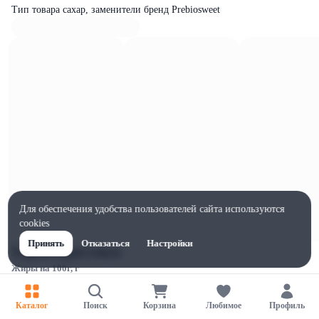
Тип товара сахар, заменители бренд Prebiosweet
Для обеспечения удобства пользователей сайта используются
cookies
Принять
Отказаться
Настройки
Характеристики
Жиры на 100г, г
0
Ширина, мм
Каталог
Поиск
Корзина
Любимое
Профиль