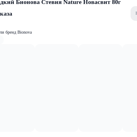
дкий Бионова Стевия Nature Новасвит 80г
аказа
ели бренд Bionova