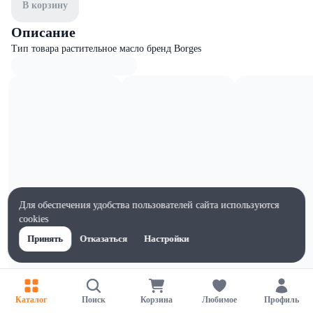
В корзину
Описание
Тип товара растительное масло бренд Borges
Для обеспечения удобства пользователей сайта используются
cookies
Принять
Отказаться
Настройки
Характеристики
Каталог
Поиск
Корзина
Любимое
Профиль
Ширина, мм