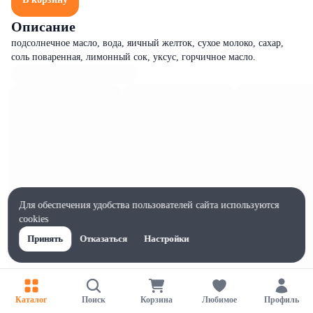
Описание
подсолнечное масло, вода, яичный желток, сухое молоко, сахар,
соль поваренная, лимонный сок, уксус, горчичное масло.
Для обеспечения удобства пользователей сайта используются
cookies
Принять
Отказаться
Настройки
Характеристики
Каталог
Поиск
Корзина
Любимое
Профиль
Ширина, мм