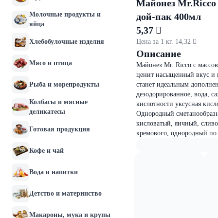
Майонез Mr.Ricco
Молочные продукты и
дой-пак 400мл
яйца
5,37 
Хлебобулочные изделия
Цена за 1 кг. 14,32 
Описание
Мясо и птица
Майонез Mr. Ricco с массо
ценит насыщенный вкус и в
Рыба и морепродукты
станет идеальным дополне
дезодорированное, вода, с
Колбасы и мясные
кислотности уксусная кисл
деликатесы
Однородный сметанообразны
кисловатый, яичный, сливо
Готовая продукция
кремового, однородный по 
Кофе и чай
Вода и напитки
Детство и материнство
Макароны, мука и крупы