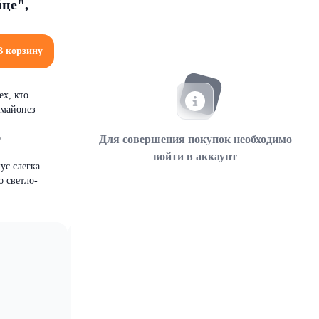
це",
В корзину
ех, кто
 майонез
р
Для совершения покупок необходимо
войти в аккаунт
ус слегка
о светло-