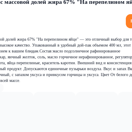
 с массовой долей жира 67% "На перепелином яй
вой долей жира 67% "На перепелином яйце" — это отличный выбор для т
ысокое качество. Упакованный в удобный дой-пак объемом 400 мл, этот
нием к вашим блюдам.Состав:масло подсолнечное рафинированное
ахар, яичный желток, соль, масло горчичное нерафинированное, регулято
ота, яйца перепелиные, краситель каротин. Внешний вид и консистенция
й продукт. Допускаются единичные пузырьки воздуха. Вкус и запах Вк
чный, с запахом уксуса и привкусом горчицы и уксуса. Цвет От белого д
всей массе.