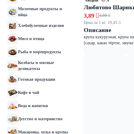
АКЦИЯ
-17%
Любятово Шарики
Молочные продукты и
3,89 
яйца
4,69 
Цена за 1 кг. 19,45 
Хлебобулочные изделия
Описание
крупа кукурузная, крупа п
Мясо и птица
[сахар, какао тёртое, эмул
Рыба и морепродукты
Колбасы и мясные
деликатесы
Готовая продукция
Кофе и чай
Вода и напитки
Детство и материнство
Макароны, мука и крупы