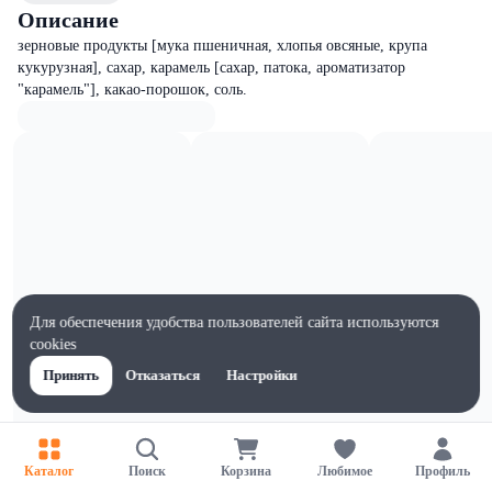
Описание
зерновые продукты [мука пшеничная, хлопья овсяные, крупа
кукурузная], сахар, карамель [сахар, патока, ароматизатор
"карамель"], какао-порошок, соль.
Для обеспечения удобства пользователей сайта используются
cookies
Принять
Отказаться
Настройки
Характеристики
Каталог
Поиск
Корзина
Любимое
Профиль
Жиры на 100г, г