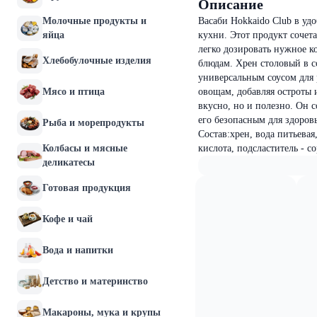
Описание
Молочные продукты и
Васаби Hokkaido Club в у
яйца
кухни. Этот продукт сочета
легко дозировать нужное к
Хлебобулочные изделия
блюдам. Хрен столовый в с
универсальным соусом для 
Мясо и птица
овощам, добавляя остроты 
вкусно, но и полезно. Он 
его безопасным для здоров
Рыба и морепродукты
Состав:хрен, вода питьевая
Колбасы и мясные
кислота, подсластитель - с
деликатесы
Готовая продукция
Кофе и чай
Вода и напитки
Детство и материнство
Макароны, мука и крупы