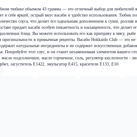
добном тюбике объемом 43 грамма — это отличный выбор для любителей 
ет в себе яркий, острый вкус васаби и удобство использования. Тюбик п
оличество соуса, что делает его идеальным дополнением к суши, роллам 
оставе придает васаби особую пикантность и насыщенность, что делает е
различных блюд. Вы можете использовать его как приправу к мясу, рыбе
и оригинальности в привычные рецепты. Васаби Hokkaido Club — это не 
содержит натуральные ингредиенты и не содержит искусственных добавок,
ья. Попробуйте этот соус, и он станет незаменимым элементом вашего сто
, масло подсолнечное, масло горчичное, соль, регулятор кислотности - л
орбит, загуститель Е1422, эмульгатор Е415, красители Е133, Е10