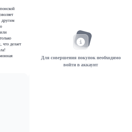
японской
озволяет
и другим
го
 или
только
 что делает
ла!
имонная
Для совершения покупок необходимо
войти в аккаунт