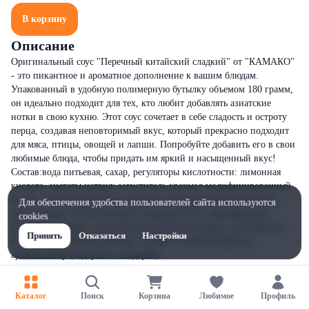
В корзину
Описание
Оригинальный соус "Перечный китайский сладкий" от "КАМАКО"
- это пикантное и ароматное дополнение к вашим блюдам.
Упакованный в удобную полимерную бутылку объемом 180 грамм,
он идеально подходит для тех, кто любит добавлять азиатские
нотки в свою кухню. Этот соус сочетает в себе сладость и остроту
перца, создавая неповторимый вкус, который прекрасно подходит
для мяса, птицы, овощей и лапши. Попробуйте добавить его в свои
любимые блюда, чтобы придать им яркий и насыщенный вкус!
Состав:вода питьевая, сахар, регуляторы кислотности: лимонная
кислота, ацетаты натрия; загуститель крахмал модифицированный
Е1442, соль йодированная, кусочки сушёных овощей (паприка,
Для обеспечения удобства пользователей сайта используются
лук, томаты), усилитель вкуса и аромата Е621, картофельная
cookies
клетчатка, специи, загуститель ксантановая камедь, консерванты:
Принять
Отказаться
Настройки
сорбат калия, бензоат натрия, экстракт специй (паприка),
ароматизатор (содержит сельдерей).
Каталог
Поиск
Корзина
Любимое
Профиль