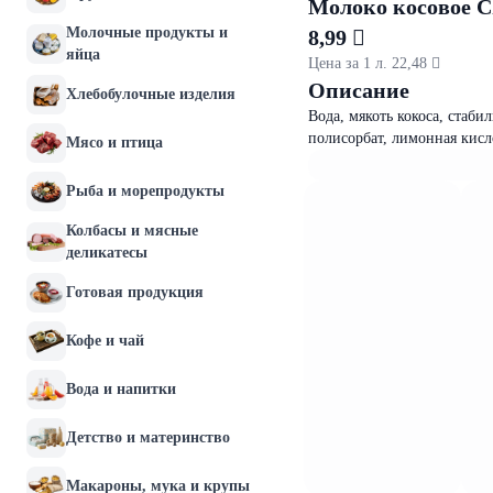
Молоко косовое C
Молочные продукты и
8,99 
яйца
Цена за 1 л. 22,48 
Описание
Хлебобулочные изделия
Вода, мякоть кокоса, стаб
полисорбат, лимонная кисл
Мясо и птица
Рыба и морепродукты
Колбасы и мясные
деликатесы
Готовая продукция
Кофе и чай
Вода и напитки
Детство и материнство
Макароны, мука и крупы