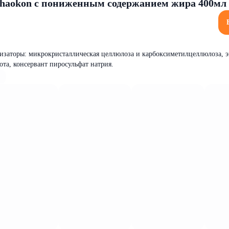
haokon с пониженным содержанием жира 400мл 
илизаторы: микрокристаллическая целлюлоза и карбоксиметилцеллюлоза, 
ота, консервант пиросульфат натрия.