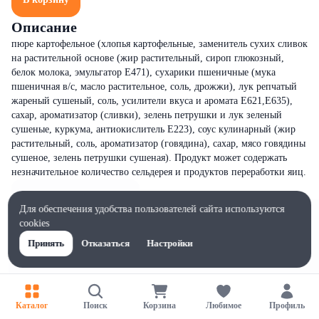
Описание
пюре картофельное (хлопья картофельные, заменитель сухих сливок
на растительной основе (жир растительный, сироп глюкозный,
белок молока, эмульгатор Е471), сухарики пшеничные (мука
пшеничная в/с, масло растительное, соль, дрожжи), лук репчатый
жареный сушеный, соль, усилители вкуса и аромата Е621,Е635),
сахар, ароматизатор (сливки), зелень петрушки и лук зеленый
сушеные, куркума, антиокислитель Е223), соус кулинарный (жир
растительный, соль, ароматизатор (говядина), сахар, мясо говядины
сушеное, зелень петрушки сушеная). Продукт может содержать
незначительное количество сельдерея и продуктов переработки яиц.
Для обеспечения удобства пользователей сайта используются
cookies
Принять
Отказаться
Настройки
Каталог
Поиск
Корзина
Любимое
Профиль