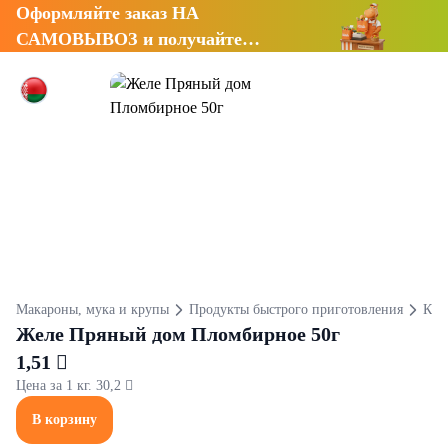
Оформляйте заказ НА
САМОВЫВОЗ и получайте
СКИДКУ 7%
Макароны, мука и крупы
Продукты быстрого приготовления
Кис
Желе Пряный дом Пломбирное 50г
1,51 
Цена за 1 кг. 30,2 
В корзину