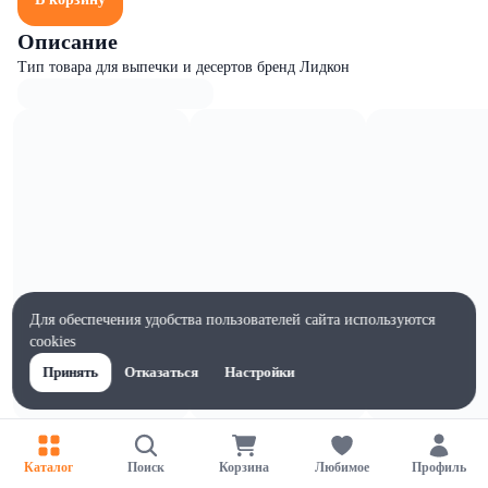
Описание
Тип товара для выпечки и десертов бренд Лидкон
Для обеспечения удобства пользователей сайта используются
cookies
Принять
Отказаться
Настройки
Характеристики
Ширина, мм
Каталог
Поиск
Корзина
Любимое
Профиль
81