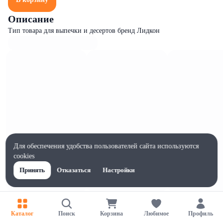
Описание
Тип товара для выпечки и десертов бренд Лидкон
Для обеспечения удобства пользователей сайта используются
cookies
Принять
Отказаться
Настройки
Характеристики
Ширина, мм
Каталог
Поиск
Корзина
Любимое
Профиль
81