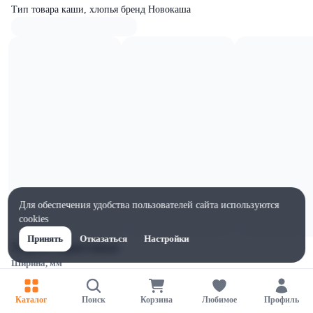
Тип товара каши, хлопья бренд Новокаша
Для обеспечения удобства пользователей сайта используются
cookies
Принять
Отказаться
Настройки
Характеристики
Ширина, мм
120
Высота, мм
Каталог
Поиск
Корзина
Любимое
Профиль