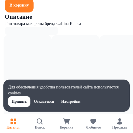
В корзину
Описание
Тип товара макароны бренд Gallina Blanca
Для обеспечения удобства пользователей сайта используются
cookies
Принять
Отказаться
Настройки
Характеристики
Каталог
Поиск
Корзина
Любимое
Профиль
Ширина, мм