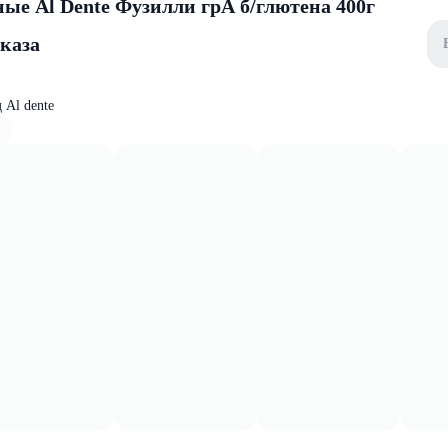
ые Al Dente Фузилли грА б/глютена 400г
аказа
 Al dente