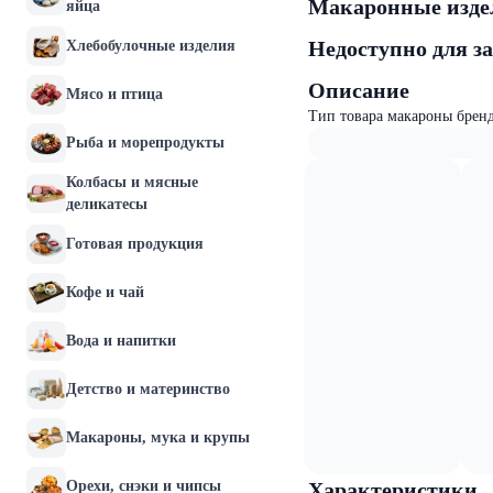
Макаронные издел
яйца
Недоступно для з
Хлебобулочные изделия
Описание
Мясо и птица
Тип товара макароны брен
Рыба и морепродукты
Колбасы и мясные
деликатесы
Готовая продукция
Кофе и чай
Вода и напитки
Детство и материнство
Макароны, мука и крупы
Орехи, снэки и чипсы
Характеристики