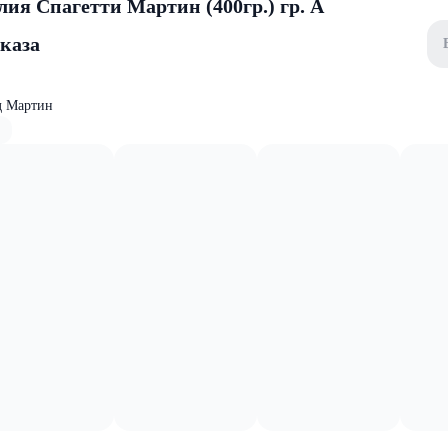
ия Спагетти Мартин (400гр.) гр. А
аказа
д Мартин