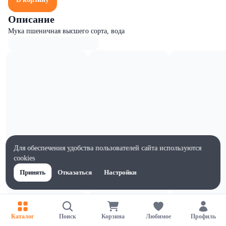
Описание
Мука пшеничная высшего сорта, вода
Для обеспечения удобства пользователей сайта используются
cookies
Принять
Отказаться
Настройки
Характеристики
Жиры на 100г, г
Каталог
Поиск
Корзина
Любимое
Профиль
1.1