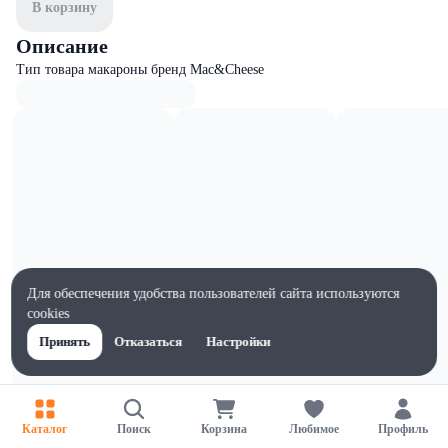
В корзину
Описание
Тип товара макароны бренд Mac&Cheese
Для обеспечения удобства пользователей сайта используются
cookies
Принять
Отказаться
Настройки
Характеристики
Каталог
Поиск
Корзина
Любимое
Профиль
Ширина, мм