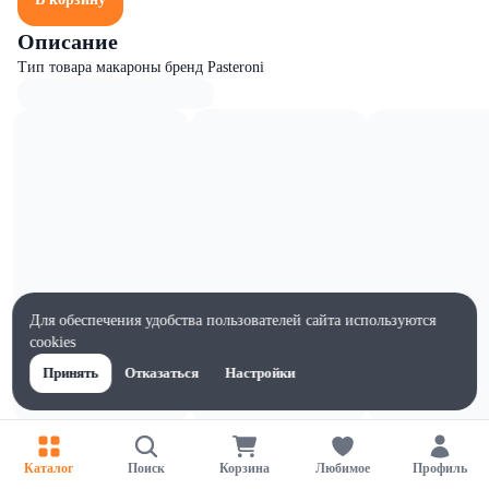
Описание
Тип товара макароны бренд Pasteroni
Для обеспечения удобства пользователей сайта используются
cookies
Принять
Отказаться
Настройки
Характеристики
Ширина, мм
Каталог
Поиск
Корзина
Любимое
Профиль
120