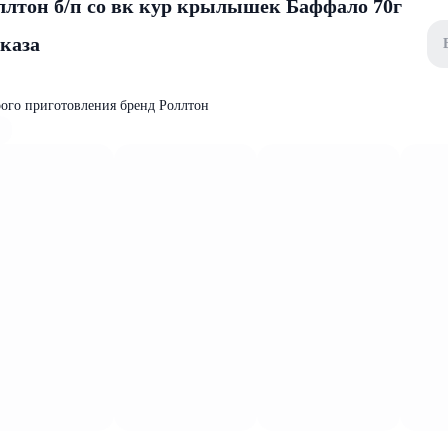
лтон б/п со вк кур крылышек Баффало 70г
аказа
рого приготовления бренд Роллтон