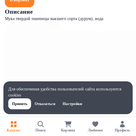
Описание
Мука твердой пшеницы высшего сорта (дурум), вода
Для обеспечения удобства пользователей сайта используются
cookies
Принять
Отказаться
Настройки
Характеристики
Ширина, мм
Каталог
Поиск
Корзина
Любимое
Профиль
140