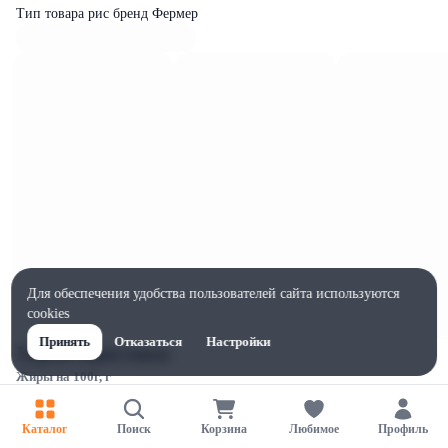
Тип товара рис бренд Фермер
Для обеспечения удобства пользователей сайта используются
cookies
Принять
Отказаться
Настройки
Характеристики
Жиры на 100г, г
1
Ширина, мм
Каталог
Поиск
Корзина
Любимое
Профиль