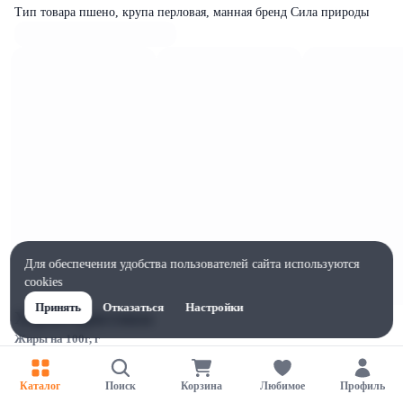
Тип товара пшено, крупа перловая, манная бренд Сила природы
Для обеспечения удобства пользователей сайта используются
cookies
Принять
Отказаться
Настройки
Характеристики
Жиры на 100г, г
1
Ширина, мм
Каталог
Поиск
Корзина
Любимое
Профиль