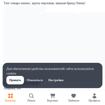
Тип товара пшено, крупа перловая, манная бренд Очень!
Для обеспечения удобства пользователей сайта используются
cookies
Принять
Отказаться
Настройки
Характеристики
Ширина, мм
100
Высота, мм
Каталог
Поиск
Корзина
Любимое
Профиль