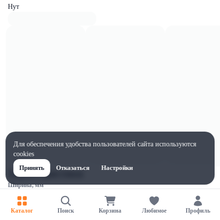
Нут
Для обеспечения удобства пользователей сайта используются
cookies
Принять
Отказаться
Настройки
Характеристики
Ширина, мм
95
Высота, мм
Каталог
Поиск
Корзина
Любимое
Профиль