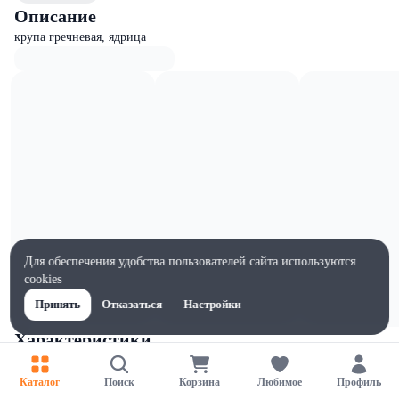
Описание
крупа гречневая, ядрица
Для обеспечения удобства пользователей сайта используются
cookies
Принять
Отказаться
Настройки
Характеристики
Жиры на 100г, г
2.5
Каталог
Поиск
Корзина
Любимое
Профиль