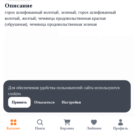
Описание
горох шлифованный колотый, зеленый; горох шлифованный
колотый, желтый; чечевица продовольственная красная
(обрушеная), чечевица продовольственная зеленая
Для обеспечения удобства пользователей сайта используются
cookies
Принять
Отказаться
Настройки
Характеристики
Каталог
Поиск
Корзина
Любимое
Профиль
Жиры на 100г, г