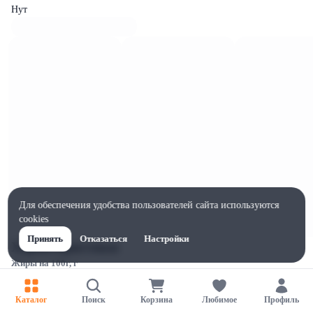
Нут
Для обеспечения удобства пользователей сайта используются
cookies
Принять
Отказаться
Настройки
Характеристики
Жиры на 100г, г
5
Ширина, мм
Каталог
Поиск
Корзина
Любимое
Профиль