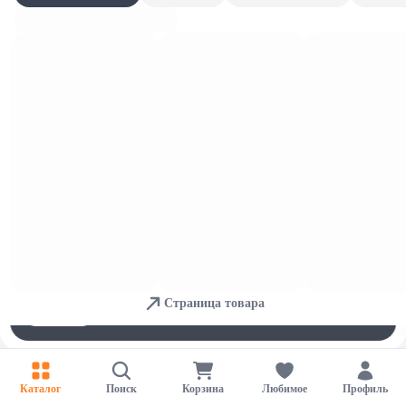
Детская одежда
Для обеспечения удобства пользователей сайта используются
cookies
Страница товара
Принять
Отказаться
Настройки
Каталог
Поиск
Корзина
Любимое
Профиль