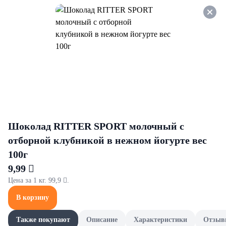
Оформляйте заказ НА
САМОВЫВОЗ и получайте
СКИДКУ 7%
Люблю, и всё тут!
Все товары категории
Галантерея и сумки
Детс
Галантерея и сумки
Шоколад RITTER SPORT молочный с
отборной клубникой в нежном йогурте вес
100г
9,99 
Цена за 1 кг. 99,9 .
В корзину
Также покупают
Описание
Характеристики
Отзыв