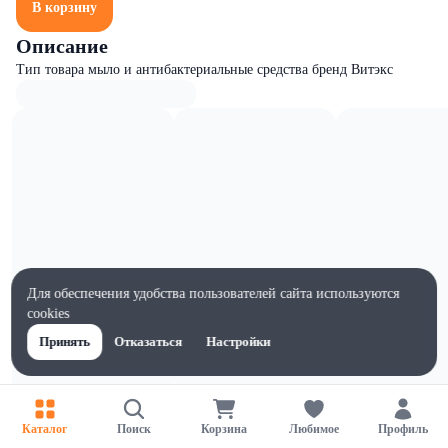
В корзину
Описание
Тип товара мыло и антибактериальные средства бренд Витэкс
Для обеспечения удобства пользователей сайта используются
cookies
Принять
Отказаться
Настройки
Характеристики
Каталог
Поиск
Корзина
Любимое
Профиль
Ширина, мм